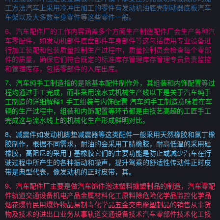
工方法汽车上采用冷冲压加工的零件有发动机油底壳制动器底板汽车
车架以及大多数车身零件等这些零件一般。
6、汽车配件厂的工作内容涵盖多个方面生产制造配件厂会生产各种汽
车零配件，如发动机部件底盘部件车身部件等这包括使用专业设备进
行加工装配和包装质量控制生产过程中，质量控制员会检查每个零部
件的质量，确保它们符合既定的标准库存管理库存管理专员负责监控
和管理库存，包括零部件的入库出库。
7、汽车纯手工制造指的是除基本配件制作外，其组装和内饰配置等过
程均通过手工完成，而非采用流水式机械生产线以下是关于汽车纯手
工制造的详细解释1 手工组装与内饰配置 汽车纯手工制造意味着在车
辆的生产过程中，组装和内饰配置等环节都是由技艺高超的工匠手工
完成这与流水线上的机械化生产形成鲜明对比。
8、减震件如发动机脚垫减震器等这类配件一般采用天然橡胶和氯丁橡
胶制作，根据不同需求，耐油的会采用丁腈橡胶，耐高低温的采用硅
橡胶，高阻尼的采用丁基橡胶它们的主要功能是防止或减少汽车在行
驶过程中所产生的各种振动和噪声，提升驾乘的舒适性传动件正时皮
带是典型代表，像发动机的正时皮带，其。
9、汽车配件厂主要是做汽车饰件泡沫塑料搪塑制品的制造，汽车零配
件轨道交通设备机电产品金属材料化工原料除危险化学品监控化学品
烟花爆竹民用爆炸物品易制毒化学品五金交电橡塑制品的销售从事货
物及技术的进出口业务从事轨道交通设备技术汽车零部件技术化工技