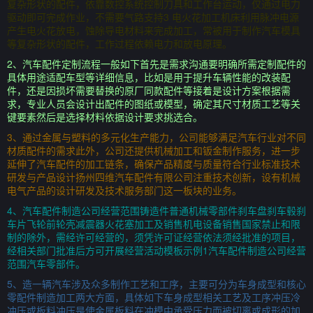
复杂形状的配件，依靠数控系统控制刀具和工作台运动，仅通过电力
驱动即可完成作业，不需要气路支持3 电火花加工机床利用脉冲电源
产生电火花放电，蚀除导电材料来完成加工，常被用于制作汽车模具
等复杂形状的配件，工作过程依赖电力和放电原理。
2、汽车配件定制流程一般如下首先是需求沟通要明确所需定制配件的
具体用途适配车型等详细信息，比如是用于提升车辆性能的改装配
件，还是因损坏需要替换的原厂同款配件等接着是设计方案根据需
求，专业人员会设计出配件的图纸或模型，确定其尺寸材质工艺等关
键要素然后是选择材料依据设计要求挑选合。
3、通过金属与塑料的多元化生产能力，公司能够满足汽车行业对不同
材质配件的需求此外，公司还提供机械加工和钣金制作服务，进一步
延伸了汽车配件的加工链条，确保产品精度与质量符合行业标准技术
研发与产品设计扬州四维汽车配件有限公司注重技术创新，设有机械
电气产品的设计研发及技术服务部门这一板块的业务。
4、汽车配件制造公司经营范围铸造件普通机械零部件刹车盘刹车毂刹
车片飞轮前轮壳减震器火花塞加工及销售机电设备销售国家禁止和限
制的除外，需经许可经营的，须凭许可证经营依法须经批准的项目，
经相关部门批准后方可开展经营活动模板示例1汽车配件制造公司经营
范围汽车零部件。
5、造一辆汽车涉及众多制作工艺和工序，主要可分为车身成型和核心
零配件制造加工两大方面，具体如下车身成型相关工艺及工序冲压冷
冲压或板料冲压是使金属板料在冲模中承受压力而被切离或成形的加