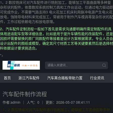
1、2 数控铣床可对汽车配件进行铣削加工，能够加工平面曲面等多种复
杂形状的配件，依靠数控系统控制刀具和工作台运动，仅通过电力驱动即
可完成作业，不需要气路支持3 电火花加工机床利用脉冲电源产生电火花
放电，蚀除导电材料来完成加工，常被用于制作汽车模具等复杂形状的配
件，工作过程依赖电力和放电原理。
2、汽车配件定制流程一般如下首先是需求沟通要明确所需定制配件的具
体用途适配车型等详细信息，比如是用于提升车辆性能的改装配件，还是
因损坏需要替换的原厂同款配件等接着是设计方案根据需求，专业人员会
设计出配件的图纸或模型，确定其尺寸材质工艺等关键要素然后是选择材
料依据设计要求挑选合。
">
首页
浙江汽车配件
汽车离合踏板带助力置
行业资讯
汽车配件制作流程
作者:admin
人气：0
更新：2026-05-07 08:41:11
1、2 数控铣床可对汽车配件进行铣削加工，能够加工平面曲面等多种