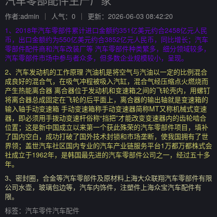
作者:admin
人气：0
更新：2026-06-03 08:42:20
1、2018年汽车零部件累计进口金额约351亿美元约合2458亿元人民
币，出口金额约为550亿美元约合3852亿元人民币，同比增长；汽车
零部件配件商和汽车改装厂等 汽车零部件种类繁多，细分领域较多，
汽车零部件市场中参与者众多，但多数企业规模较小，呈现。
2、汽车发动机的工作原理 汽油机是将空气与汽油以一定的比例混合
成良好的混合气，在吸气冲程被吸入汽缸，混合气经压缩点火燃烧而
产生热能离合器 离合器位于发动机和变速箱之间的飞轮壳内，用螺钉
将离合器总成固定在飞轮的后平面上，离合器的输出轴就是变速箱的
输入轴手动变速箱 手动变速箱称手动变速器简称MT又称机械式变速
器，即必须用手拨动变速杆俗称“挡把”才能改变变速器内的齿轮啮合
位置；这是新中国成立以来第一个获此殊荣的汽车零部件项目，填补
了国内空白，成功打破了国外技术封锁和市场垄断，使我国拥有了世
界领；盖世汽车社区国内专业的汽车产业链服务平台1万都万都株式会
社成立于1962年，是韩国最先进的汽车零部件公司之一，经过五十多
年。
3、密封圈，合金等汽车零部件及原材料上海大众联翔汽车零部件有限
公司水壶，玻璃包边等，汽车内饰件，注塑件上海众宝汽车配件有
限。
标签：
汽车零件汽车配件