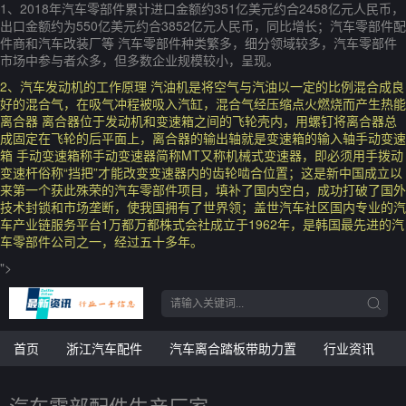
1、2018年汽车零部件累计进口金额约351亿美元约合2458亿元人民币，
出口金额约为550亿美元约合3852亿元人民币，同比增长；汽车零部件配
件商和汽车改装厂等 汽车零部件种类繁多，细分领域较多，汽车零部件
市场中参与者众多，但多数企业规模较小，呈现。
2、汽车发动机的工作原理 汽油机是将空气与汽油以一定的比例混合成良
好的混合气，在吸气冲程被吸入汽缸，混合气经压缩点火燃烧而产生热能
离合器 离合器位于发动机和变速箱之间的飞轮壳内，用螺钉将离合器总
成固定在飞轮的后平面上，离合器的输出轴就是变速箱的输入轴手动变速
箱 手动变速箱称手动变速器简称MT又称机械式变速器，即必须用手拨动
变速杆俗称“挡把”才能改变变速器内的齿轮啮合位置；这是新中国成立以
来第一个获此殊荣的汽车零部件项目，填补了国内空白，成功打破了国外
技术封锁和市场垄断，使我国拥有了世界领；盖世汽车社区国内专业的汽
车产业链服务平台1万都万都株式会社成立于1962年，是韩国最先进的汽
车零部件公司之一，经过五十多年。
">
首页
浙江汽车配件
汽车离合踏板带助力置
行业资讯
汽车零部配件生产厂家